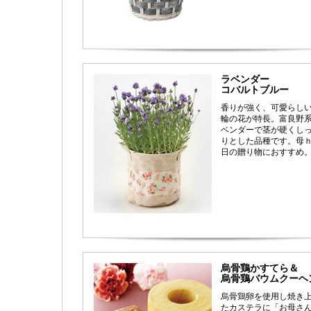
ラベンダー
コバルトブルー
香りが強く、可愛らし
輪の花が特長。富良野
ベンダーで茎が硬くし
りとした品種です。母
日の贈り物におすすめ
烏骨鶏かすてら＆
烏骨鶏バウムクーヘ
烏骨鶏卵を使用し焼き
たカステラに「お母さ