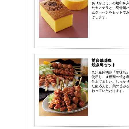
ありがとう」の焼印を
たカステラと、烏骨鶏
ムクーヘンをセットで
けします。
博多華味鳥
焼き鳥セット
九州産銘柄鶏「華味鳥
使用し、４種類の焼き
仕上げました。しっか
た歯応えと、鶏の旨み
わっていただけます。